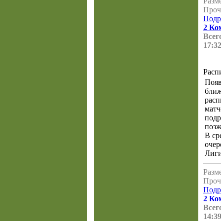
Разме
Проч
Подр
2 Ко
Всего
17:32
Расп
Появ
бли
расп
матч
подр
позж
В ср
очер
Лиги
Разме
Проч
Подр
2 Ко
Всего
14:39