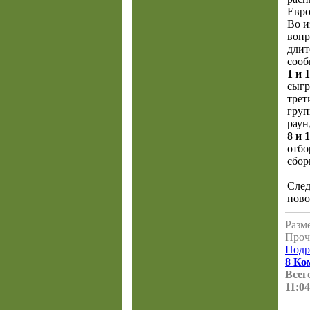
Евро
Во и
вопр
длит
сооб
1 и 
сыгр
трет
груп
раун
8 и 
отбо
сбор
След
ново
Разме
Проч
Подр
8 Ко
Всего
11:04