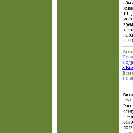
обыч
имен
19 д
моск
врем
каса
гене
- 10
Разме
Проч
Подр
3 Ко
Всего
13:50
Расп
чемп
Расп
след
чемп
сайт
появ
расп