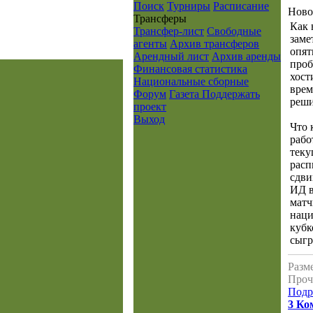
Поиск
Турниры
Расписание
Ново
Транcферы
Как 
Трансфер-лист
Свободные
заме
агенты
Архив трансферов
опят
Арендный лист
Архив аренды
проб
Финансовая статистика
хост
Национальные сборные
врем
Форум
Газета
Поддержать
реш
проект
Выход
Что 
рабо
теку
расп
сдви
ИД в
матч
нац
кубк
сыгр
Разме
Проч
Подр
3 Ко