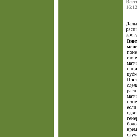
Всего
16:12
Даль
расп
дост
Вни
мен
поне
июня
матч
нац
кубк
Пост
сдел
расп
матч
поне
если
сдви
гене
боле
врем
случ