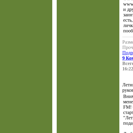
www.
и др
заин
есть
личк
пооб
Разме
Проч
Подр
9 Ко
Всего
16:22
Летн
руко
Вни
мене
FM! 
стар
"Ле
пода