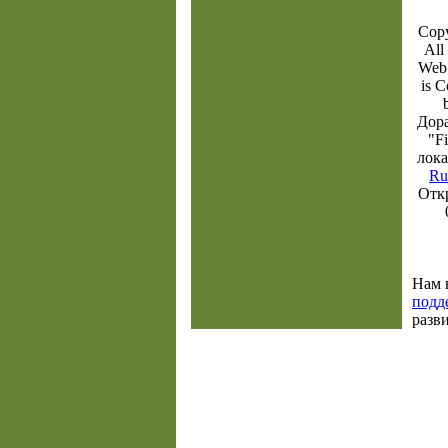
Copy
All
Web 
is 
Дора
"F
лока
Ru
Отк
Нам 
подд
разв