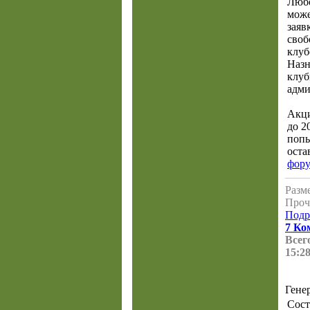
Люб
може
заяв
сво
клуб
Назн
клуб
адми
Акци
до 2
попы
оста
фор
Разме
Проч
Подр
7 Ко
Всего
15:28
Гене
Сост