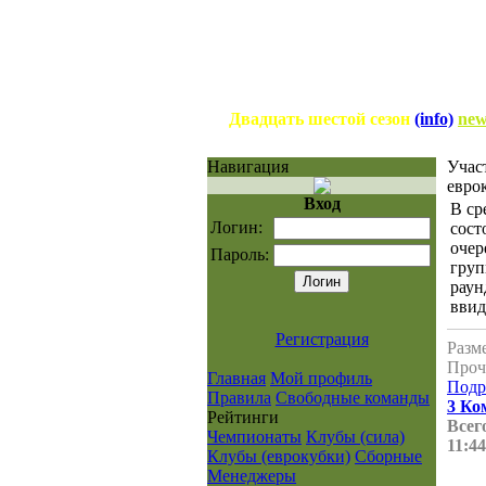
Двадцать шестой сезон
(info)
new
Навигация
Учас
евро
Вход
В ср
Логин:
сост
очер
Пароль:
груп
раун
ввид
Регистрация
Разме
Проч
Главная
Мой профиль
Подр
Правила
Свободные команды
3 Ко
Рейтинги
Всего
Чемпионаты
Клубы (сила)
11:44
Клубы (еврокубки)
Сборные
Менеджеры