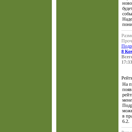
ново
буде
собы
Наде
пони
Разме
Проч
Подр
8 Ко
Всего
17:33
Рейт
На п
появ
рейт
мене
Подр
можн
в пр
6.2.