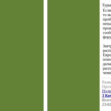
Туры
Если
то м
про
пена
прош
сооб
фору
Завт
расп
Евро
поне
даль
расп
чемп
Разме
Проч
Подр
3 Ко
Всего
23:02