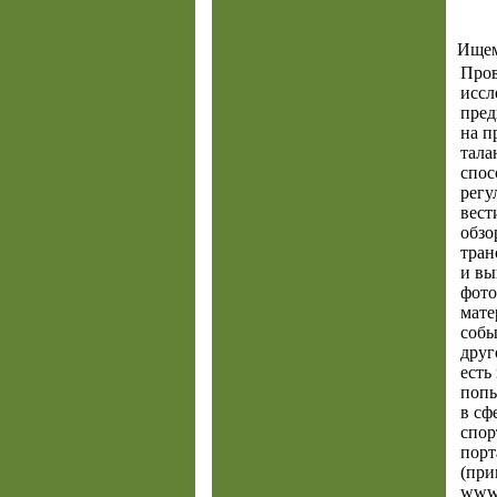
Ищем
Про
иссл
пред
на п
тала
спос
регу
вест
обзо
тран
и вы
фото
мате
собы
друг
есть
попы
в сф
спор
порт
(при
www.