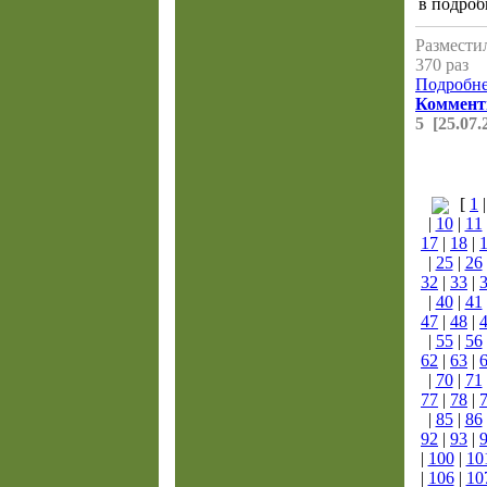
в подроб
Разместил
370 раз
Подробнее
Коммент
5 [25.07.
[
1
|
10
|
11
17
|
18
|
|
25
|
26
32
|
33
|
|
40
|
41
47
|
48
|
|
55
|
56
62
|
63
|
|
70
|
71
77
|
78
|
|
85
|
86
92
|
93
|
|
100
|
10
|
106
|
10