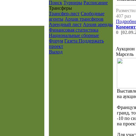
Поиск
Турниры
Расписание
Транcферы
Разместил
Трансфер-лист
Свободные
407 раз
агенты
Архив трансферов
Подробнее
Арендный лист
Архив аренды
Коммент
Финансовая статистика
0 [02.09.
Национальные сборные
Форум
Газета
Поддержать
проект
Аукцион 
Выход
Марсель
Выставл
на аукци
Француз
гранд, т
-10 по си
на проек
Для учас