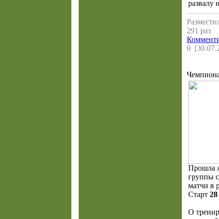
развалу 
Разместил
291 раз
Комменти
0 [30.07.
Чемпиона
Прошла ж
группы 
матчи в 
Старт
28
О тренир