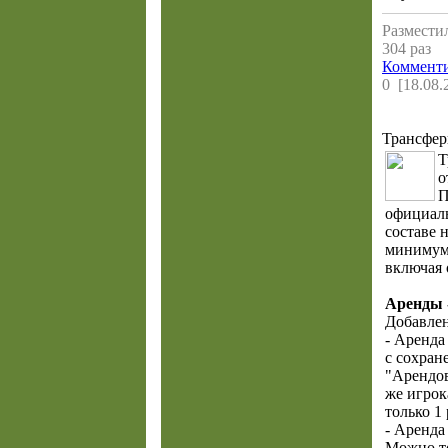
Разместил
304 раз
Комменти
0 [18.08.
Трансфер
Т
о
П
официаль
составе 
минимум 
включая 
Аренды 
Добавлен
- Аренда
с сохран
"Арендов
же игрок
только 1 
- Аренда
Можно то