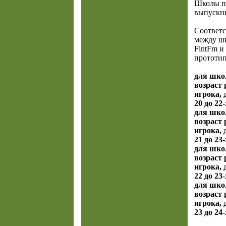
Школы п
выпускн
Соответс
между ш
FintFm и
прототи
для шко
возраст 
игрока, 
20 до 22-
для школ
возраст 
игрока, 
21 до 23-
для школ
возраст 
игрока, 
22 до 23-
для школ
возраст 
игрока, 
23 до 24-