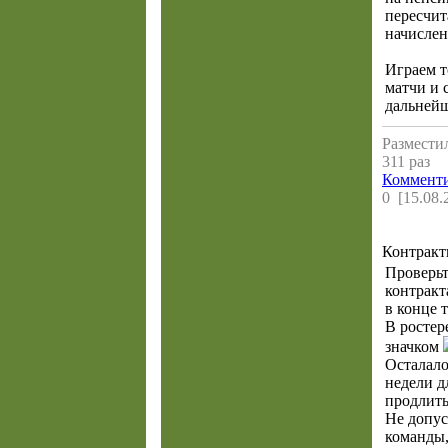
пересчит
начислен
Играем 
матчи и 
дальней
Разместил
311 раз
Комменти
0 [15.08.
Контрак
Проверьт
контрак
в конце 
В ростер
значком
Осталало
недели д
продлить
Не допус
команды,