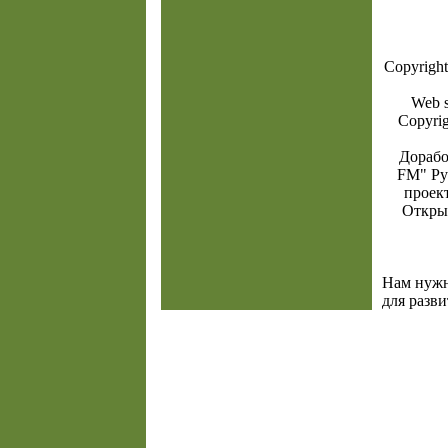
Copyright
Web s
Copyri
Доработ
FM" Рy
прoек
Открыт
Нам нуж
для разви