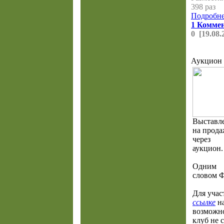
398 раз
Подробнее
1 Комме
0 [19.08.
Аукцион 
Выставл
на прод
через
аукцион.
Одним
словом Ф
Для учас
ссылке
на
возможно
клуб не 