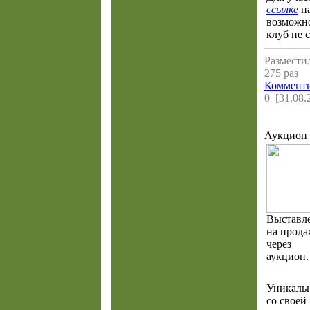
ссылке
на
возможно
клуб не 
Разместил
275 раз
Комменти
0 [31.08.
Аукцион 
Выставл
на прод
через
аукцион.
Уникальн
со своей