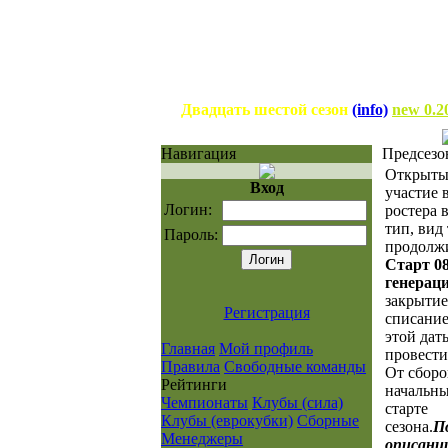
Двадцать шестой сезон
(info)
new 0.2
Навигация
Предсезо
Открыты 
Вход
участие 
Логин:
ростера 
тип, вид
Пароль:
продолжи
Старт 08
генерац
закрытие
Регистрация
списание
этой дат
Главная
Мой профиль
провести 
Правила
Свободные команды
От сборо
Рейтинги
начальны
Чемпионаты
Клубы (сила)
старте
Клубы (еврокубки)
Сборные
сезона.
П
Менеджеры
описани