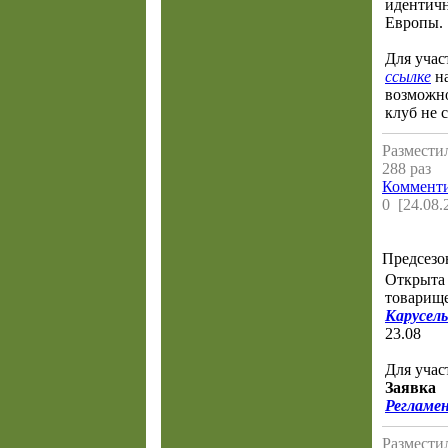
идентич
Европы.
Для учас
ссылке
на
возможно
клуб не 
Разместил
288 раз
Комменти
0 [24.08.
Предсезо
Открыта 
товарищ
Карусель
23.08
Для учас
Заявка
Регламе
Разместил