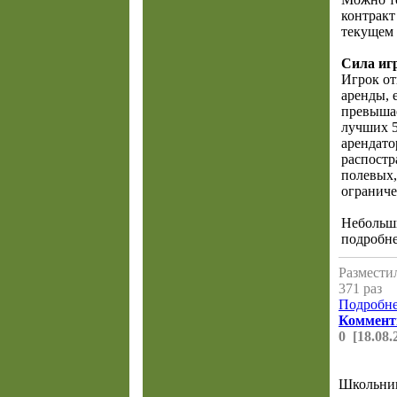
контракт
текущем 
Сила иг
Игрок от
аренды, 
превыша
лучших 5
арендато
распостр
полевых,
ограниче
Небольш
подробне
Разместил
371 раз
Подробнее
Коммент
0 [18.08.
Школьник