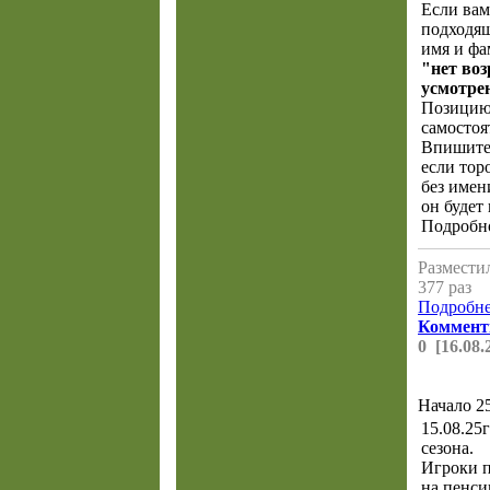
Если вам
подходящ
имя и ф
"нет воз
усмотре
Позицию
самостоя
Впишит
если тор
без имен
он будет
Подробн
Разместил
377 раз
Подробнее
Коммент
0 [16.08.
Начало 25
15.08.25г
сезона.
Игроки п
на пенс