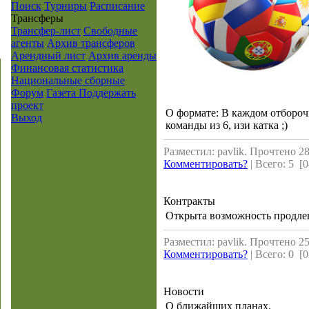
Поиск
Турниры
Расписание
Транcферы
Трансфер-лист
Свободные
агенты
Архив трансферов
Арендный лист
Архив аренды
Финансовая статистика
Национальные сборные
Форум
Газета
Поддержать
проект
О формате: В каждом отбороч
Выход
команды из 6, изи катка ;)
Разместил: pavlik. Прочтено 28
Комментировать?
| Всего: 5 [0
Контракты
Открыта возможность продлев
Разместил: pavlik. Прочтено 25
Комментировать?
| Всего: 0 [0
Новости
О ближайших планах.