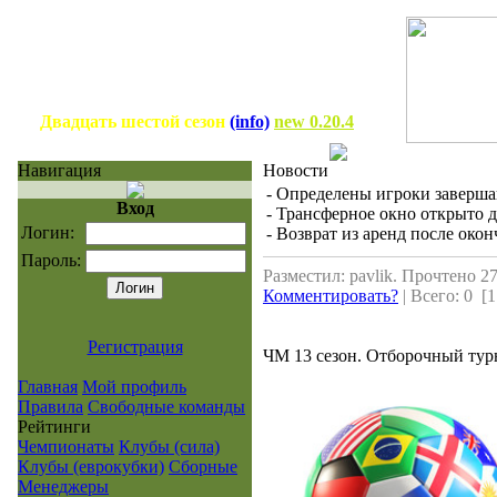
Двадцать шестой сезон
(info)
new 0.20.4
Навигация
Новости
- Определены игроки заверша
Вход
- Трансферное окно открыто 
Логин:
- Возврат из аренд после окон
Пароль:
Разместил: pavlik. Прочтено 27
Комментировать?
| Всего: 0 [1
Регистрация
ЧМ 13 сезон. Отборочный тур
Главная
Мой профиль
Правила
Свободные команды
Рейтинги
Чемпионаты
Клубы (сила)
Клубы (еврокубки)
Сборные
Менеджеры