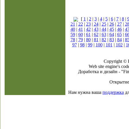
[
1
|
2
|
3
|
4
|
5
|
6
|
7
|
8
|
21
|
22
|
23
|
24
|
25
|
26
|
27
|
2
40
|
41
|
42
|
43
|
44
|
45
|
46
|
4
59
|
60
|
61
|
62
|
63
|
64
|
65
|
6
78
|
79
|
80
|
81
|
82
|
83
|
84
|
8
97
|
98
|
99
|
100
|
101
|
102
|
1
Copyright © F
Web site engine's co
Доработка и дизайн - "Fi
Открытие
Нам нужна ваша
поддержка
дл