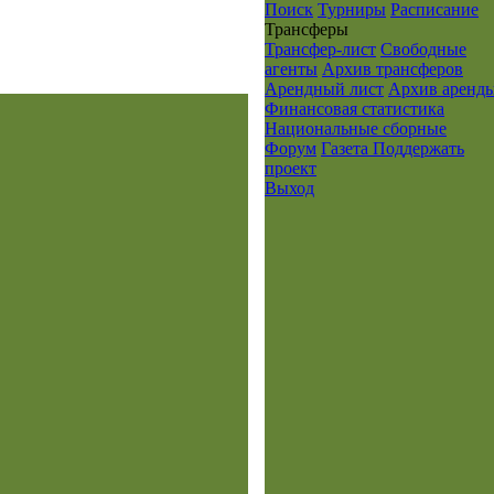
Поиск
Турниры
Расписание
Транcферы
Трансфер-лист
Свободные
агенты
Архив трансферов
Арендный лист
Архив аренд
Финансовая статистика
Национальные сборные
Форум
Газета
Поддержать
проект
Выход