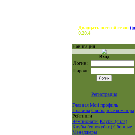
Двадцать шестой сезон
(i
0.20.4
Навигация
Вход
Логин:
Пароль:
Регистрация
Главная
Мой профиль
Правила
Свободные команды
Рейтинги
Чемпионаты
Клубы (сила)
Клубы (еврокубки)
Сборные
Менеджеры