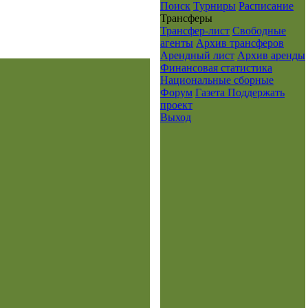
Поиск
Турниры
Расписание
Транcферы
Трансфер-лист
Свободные
агенты
Архив трансферов
Арендный лист
Архив аренды
Финансовая статистика
Национальные сборные
Форум
Газета
Поддержать
проект
Выход