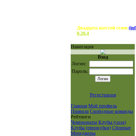
Двадцать шестой сезон
(inf
0.20.4
Навигация
Вход
Логин:
Пароль:
Регистрация
Главная
Мой профиль
Правила
Свободные команды
Рейтинги
Чемпионаты
Клубы (сила)
Клубы (еврокубки)
Сборные
Менеджеры