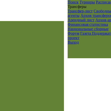
Поиск
Турниры
Расписа
Транcферы
Трансфер-лист
Свободны
агенты
Архив трансферо
Арендный лист
Архив а
Финансовая статистика
Национальные сборные
Форум
Газета
Поддержат
проект
Выход