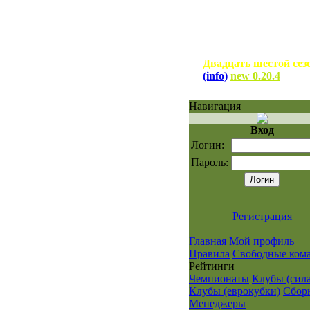
Двадцать шестой сез
(info)
new 0.20.4
Навигация
Вход
Логин:
Пароль:
Регистрация
Главная
Мой профиль
Правила
Свободные ком
Рейтинги
Чемпионаты
Клубы (сила
Клубы (еврокубки)
Сбор
Менеджеры