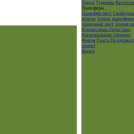
Поиск
Турниры
Расписа
Транcферы
Трансфер-лист
Свободны
агенты
Архив трансферо
Арендный лист
Архив а
Финансовая статистика
Национальные сборные
Форум
Газета
Поддержат
проект
Выход