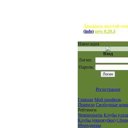
Двадцать шестой сез
(info)
new 0.20.4
Навигация
Вход
Логин:
Пароль:
Регистрация
Главная
Мой профиль
Правила
Свободные ком
Рейтинги
Чемпионаты
Клубы (сила
Клубы (еврокубки)
Сбор
Менеджеры