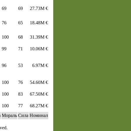
69
69
27.73M €
76
65
18.48M €
100
68
31.39M €
99
71
10.06M €
96
53
6.97M €
100
76
54.60M €
100
83
67.50M €
100
77
68.27M €
а
Мораль
Сила
Номинал
ved.