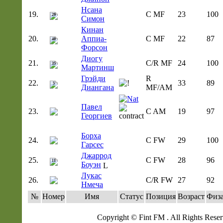
Нсана
19.
C MF
23
100
29
Симон
Кинан
20.
Аппиа-
C MF
22
87
40
Форсон
Диогу
21.
C/R MF
24
100
35
Мартинш
Грэйди
R
22.
33
89
5
Диангана
MF/AM
Павел
23.
C AM
19
97
Георгиев
Борха
24.
C FW
29
100
Гарсес
Джаррод
25.
C FW
28
96
11
Боуэн
Лукас
26.
C/R FW
27
92
Нмеча
№
Номер
Имя
Статус
Позиция
Возраст
Физ
Copyright © Fint FM . All Rights Reser