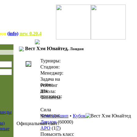
зон
(info)
new 0.20.4
Вест Хэм Юнайтед,
Лондон
Турниры:
Стадион:
Менеджер:
Задача на
сезон:
Рейтинг
для
Школа:
призовых:
Финансы:
Сила
манды
команды:
Чемпионшип
•
Кубок
Лондон
(60000)
а)
Официальный сайт:
APO
(1|
7
)
рные
Повысить класс