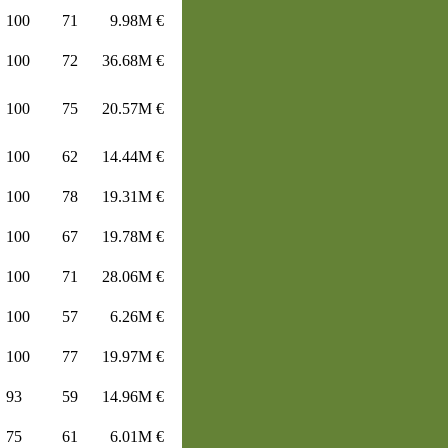
100
71
9.98M €
100
72
36.68M €
100
75
20.57M €
100
62
14.44M €
100
78
19.31M €
100
67
19.78M €
100
71
28.06M €
100
57
6.26M €
100
77
19.97M €
93
59
14.96M €
75
61
6.01M €