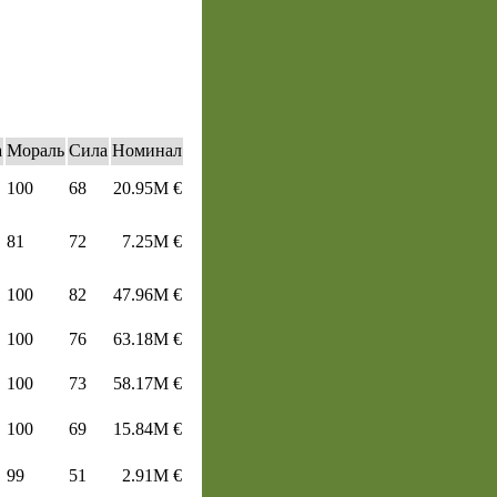
а
Мораль
Сила
Номинал
100
68
20.95M €
81
72
7.25M €
100
82
47.96M €
100
76
63.18M €
100
73
58.17M €
100
69
15.84M €
99
51
2.91M €