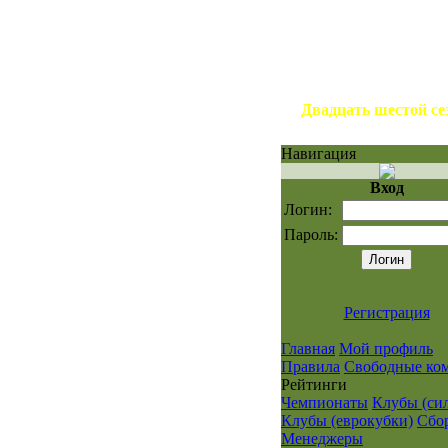
Двадцать шестой се
Навигация
Вход
Логин:
Пароль:
Регистрация
Главная
Мой профиль
Правила
Свободные ко
Рейтинги
Чемпионаты
Клубы (сил
Клубы (еврокубки)
Сбо
Менеджеры