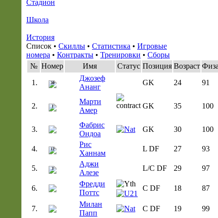
Стадион
Школа
История
Список •
Скиллы
•
Статистика
•
Игровые
номера
•
Контракты
•
Тренировки
•
Сборы
№
Номер
Имя
Статус
Позиция
Возраст
Физ
Джозеф
1.
GK
24
91
30
Ананг
Марти
2.
GK
35
100
1
Амер
Фабрис
3.
GK
30
100
Ондоа
Рис
4.
L DF
27
93
12
Ханнам
Аджи
5.
L/C DF
29
97
3
Алезе
Фредди
6.
C DF
18
87
Поттс
Милан
7.
C DF
19
99
Папп