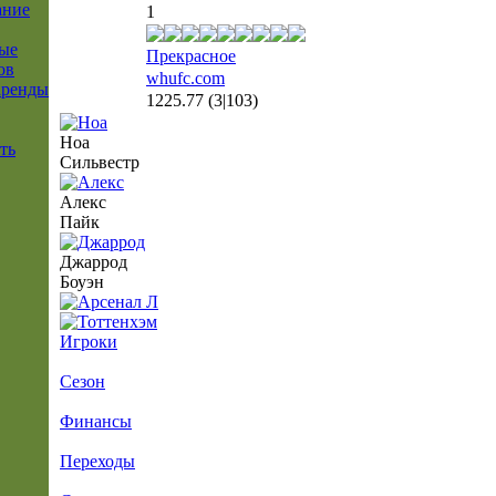
ание
1
ые
Прекрасное
ов
whufc.com
аренды
1225.77
(3|103)
Ноа
ть
Сильвестр
Алекс
Пайк
Джаррод
Боуэн
Игроки
Сезон
Финансы
Переходы