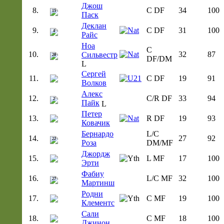
Джош
8.
C DF
34
100
15
Паск
Деклан
9.
C DF
31
100
4
Райс
Ноа
C
10.
32
87
Сильвестр
20
DF/DM
Сергей
11.
C DF
19
91
Волков
Алекс
12.
C/R DF
33
94
2
Пайк
Петер
13.
R DF
19
93
Ковачик
Бернардо
L/C
14.
27
92
22
Роза
DM/MF
Джордж
15.
L MF
17
100
Эрти
Фабиу
16.
L/C MF
32
100
27
Мартинш
Родни
17.
C MF
19
100
Клементс
Сали
18.
C MF
18
100
Джинон