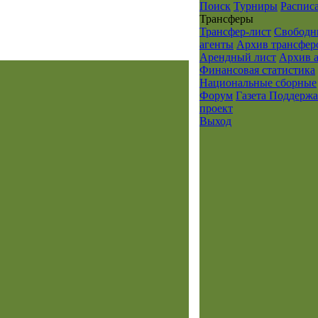
Поиск
Турниры
Распис
Транcферы
Трансфер-лист
Свободн
агенты
Архив трансфер
Арендный лист
Архив 
Финансовая статистика
Национальные сборные
Форум
Газета
Поддержа
проект
Выход