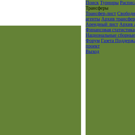
Поиск
Турниры
Распис
Транcферы
Трансфер-лист
Свобод
агенты
Архив трансфер
Арендный лист
Архив 
Финансовая статистика
Национальные сборны
Форум
Газета
Поддерж
проект
Выход