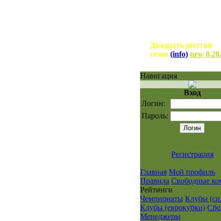
Двадцать шестой
сезон
(info)
new 0.20
Навигация
Вход
Логин:
Пароль:
Регистрация
Главная
Мой профиль
Правила
Свободные ко
Рейтинги
Чемпионаты
Клубы (си
Клубы (еврокубки)
Сбо
Менеджеры