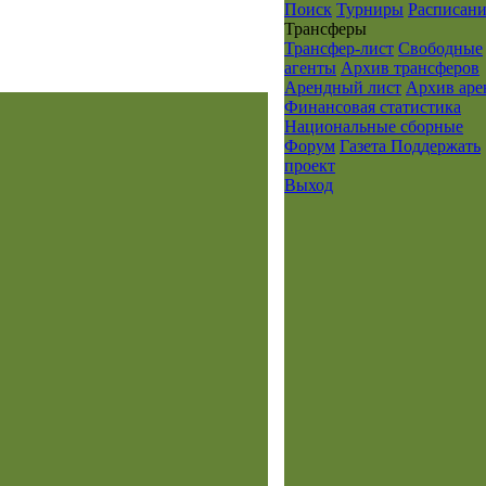
Поиск
Турниры
Расписани
Транcферы
Трансфер-лист
Свободные
агенты
Архив трансферов
Арендный лист
Архив ар
Финансовая статистика
Национальные сборные
Форум
Газета
Поддержать
проект
Выход