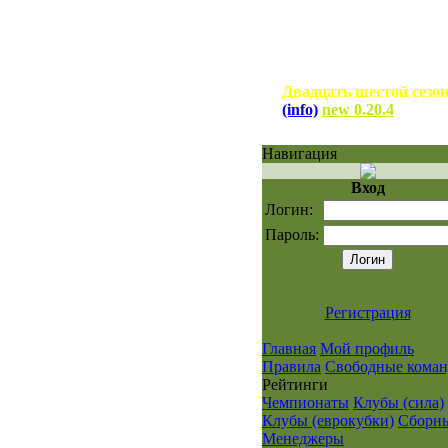
Двадцать шестой сезо
(info)
new 0.20.4
Навигация
Вход
Логин:
Пароль:
Регистрация
Главная
Мой профиль
Правила
Свободные кома
Рейтинги
Чемпионаты
Клубы (сила)
Клубы (еврокубки)
Сборн
Менеджеры