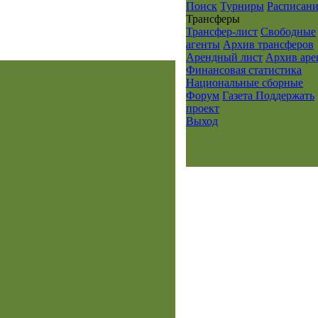
Поиск
Турниры
Расписани
Транcферы
Трансфер-лист
Свободные
агенты
Архив трансферов
Арендный лист
Архив ар
Финансовая статистика
Национальные сборные
Форум
Газета
Поддержать
проект
Выход