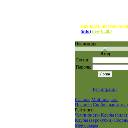
Двадцать шестой сезо
(info)
new 0.20.4
Навигация
Вход
Логин:
Пароль:
Регистрация
Главная
Мой профиль
Правила
Свободные кома
Рейтинги
Чемпионаты
Клубы (сила)
Клубы (еврокубки)
Сборн
Менеджеры