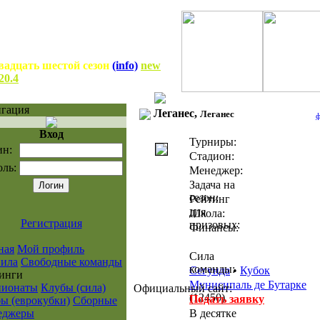
вадцать шестой сезон
(info)
new
20.4
гация
Леганес,
Леганес
Вход
Турниры:
ин:
Стадион:
ль:
Менеджер:
Задача на
сезон:
Рейтинг
для
Школа:
Регистрация
призовых:
Финансы:
ная
Мой профиль
Сила
ила
Свободные команды
команды:
Сегунда
•
Кубок
инги
Мунисипаль де Бутарке
пионаты
Клубы (сила)
Официальный сайт:
(12450)
Подать заявку
ы (еврокубки)
Сборные
еджеры
В десятке