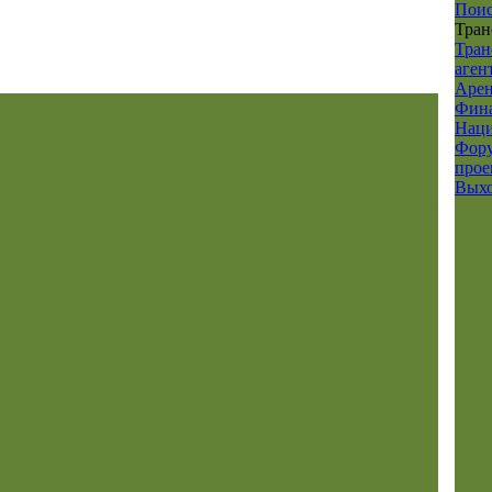
Пои
Тран
Тран
аген
Арен
Фина
Наци
Фор
прое
Вых