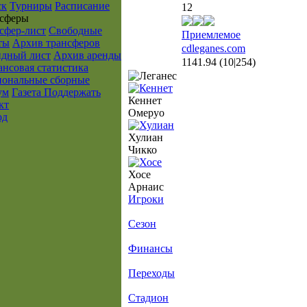
ск
Турниры
Расписание
12
cферы
сфер-лист
Свободные
Приемлемое
ты
Архив трансферов
cdleganes.com
дный лист
Архив аренды
1141.94
(10|254)
нсовая статистика
ональные сборные
ум
Газета
Поддержать
Кеннет
кт
Омеруо
од
Хулиан
Чикко
Хосе
Арнаис
Игроки
Сезон
Финансы
Переходы
Стадион