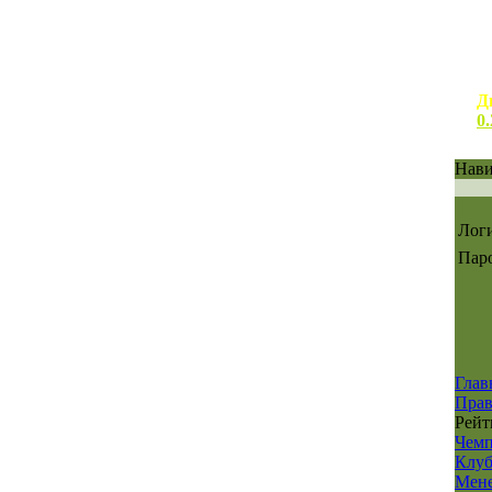
Д
0.
Нави
Лог
Паро
Глав
Прав
Рейт
Чем
Клуб
Мен