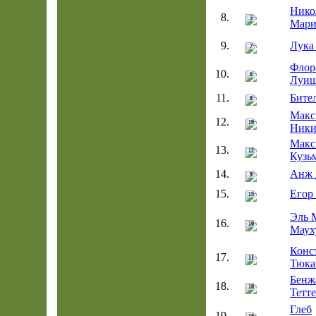
Нико
8.
5
Мари
9.
Лука
7
Флор
10.
6
Луи
11.
Бите
8
Макс
12.
19
Ники
Макс
13.
12
Кузь
14.
Анж 
9
15.
Егор
15
Эль 
16.
10
Маух
Конс
17.
11
Тюка
Бенж
18.
18
Тетт
Глеб
19.