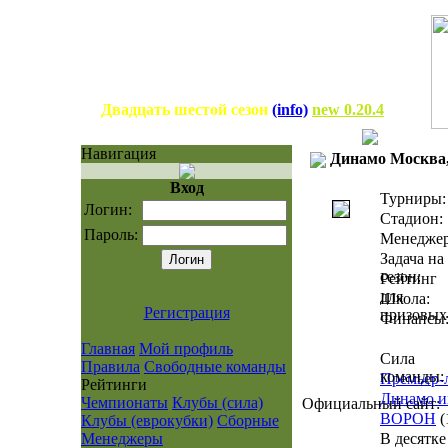
Двадцать шестой сезон
(info)
new 0.20.4
Навигация
Динамо Москва
Вход
Турниры:
Логин:
Стадион:
Пароль:
Менеджер
Задача на
сезон:
Рейтинг
для
Школа:
Регистрация
призовых
Финансы
Главная
Мой профиль
Сила
Правила
Свободные команды
команды:
Премьер-
Рейтинги
Динамо и
Чемпионаты
Клубы (сила)
Официальный сайт:
BOPOH
(
Клубы (еврокубки)
Сборные
Менеджеры
В десятке