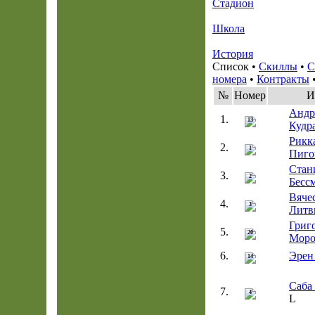
Стадион
Школа
История
Список •
Скиллы
•
С
номера
•
Контракты
№
Номер
И
Андр
1.
13
Кудр
Рикк
2.
1
Пиго
Стан
3.
2
Бесс
Вяче
4.
3
Литв
Григ
5.
20
Моро
6.
Эрен
14
Саба
7.
4