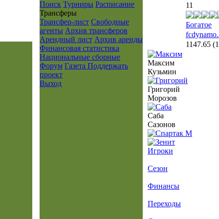
Поиск
Турниры
Расписание
11
Транcферы
Трансфер-лист
Свободные
Богатое
агенты
Архив трансферов
fcdynamo.
Арендный лист
Архив аренды
1147.65
(
Финансовая статистика
Национальные сборные
Максим
Форум
Газета
Поддержать
Кузьмин
проект
Выход
Григорий
Морозов
Саба
Сазонов
Игроки
Сезон
Финансы
Переходы