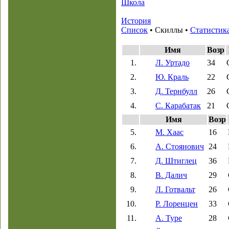
Школа
История
Список
• Скиллы •
Статистик
Имя
Возр
1.
Л. Уртадо
34
2.
Ю. Краль
22
3.
Д. Тернбулл
26
4.
С. Карабатак
21
Имя
Возр
5.
М. Хаас
16
6.
А. Стоянович
24
7.
Д. Штиглец
36
8.
В. Далич
29
9.
Л. Готвальт
26
10.
Р. Лоренцен
33
11.
А. Туре
28