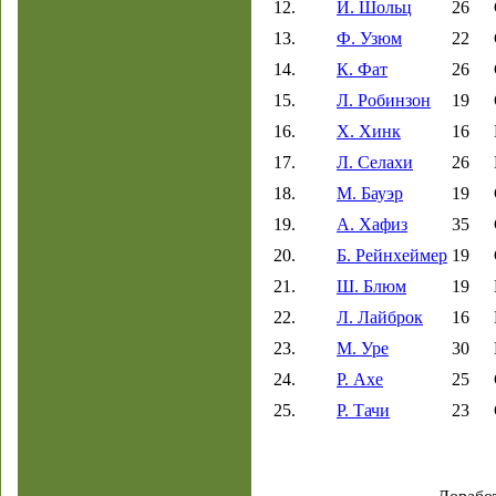
12.
Й. Шольц
26
13.
Ф. Узюм
22
14.
К. Фат
26
15.
Л. Робинзон
19
16.
Х. Хинк
16
17.
Л. Селахи
26
18.
М. Бауэр
19
19.
А. Хафиз
35
20.
Б. Рейнхеймер
19
21.
Ш. Блюм
19
22.
Л. Лайброк
16
23.
М. Уре
30
24.
Р. Ахе
25
25.
Р. Тачи
23