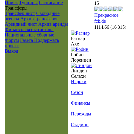
Поиск
Турниры
Расписание
15
Транcферы
Трансфер-лист
Свободные
Прекрасное
агенты
Архив трансферов
fck.de
Арендный лист
Архив аренды
1114.66
(16|315)
Финансовая статистика
Национальные сборные
Рагнар
Форум
Газета
Поддержать
Ахе
проект
Выход
Робин
Лоренцен
Линдон
Селахи
Игроки
Сезон
Финансы
Переходы
Стадион