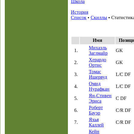
Школа
История
Список
•
Скиллы
• Статистик
Имя
Позиц
Михаэль
1.
GK
Заглмайр
Херардо
2.
GK
Ортис
Томас
3.
L/C DF
Ишервуд
Омид
4.
L/C DF
Нурафкан
Ян-Стивен
5.
C DF
Эриса
Роберт
6.
C/R DF
Бауэр
Яхья
7.
C/R DF
Каллей
Кейн