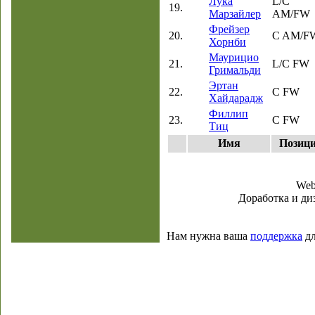
Лука
L/C
19.
Марзайлер
AM/FW
Фрейзер
20.
C AM/F
Хорнби
Маурицио
21.
L/C FW
Гримальди
Эртан
22.
C FW
Хайдарадж
Филлип
23.
C FW
Тиц
Имя
Позиц
Web
Доработка и диз
Нам нужна ваша
поддержка
дл