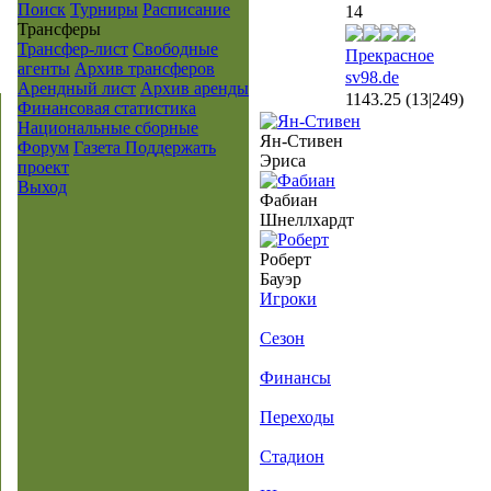
Поиск
Турниры
Расписание
14
Транcферы
Трансфер-лист
Свободные
Прекрасное
агенты
Архив трансферов
sv98.de
Арендный лист
Архив аренды
1143.25
(13|249)
Финансовая статистика
Национальные сборные
Ян-Стивен
Форум
Газета
Поддержать
Эриса
проект
Выход
Фабиан
Шнеллхардт
Роберт
Бауэр
Игроки
Сезон
Финансы
Переходы
Стадион