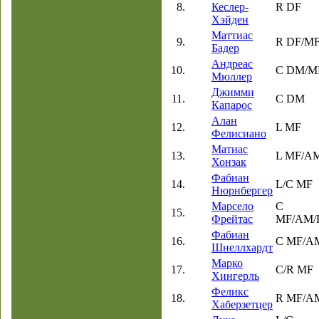
8.
Кеслер-
R DF
Хэйден
Маттиас
9.
R DF/M
Бадер
Андреас
10.
C DM/M
Мюллер
Джимми
11.
C DM
Капарос
Алан
12.
L MF
Фелисиано
Матиас
13.
L MF/A
Хонзак
Фабиан
14.
L/C MF
Нюрнбергер
Марсело
C
15.
Фрейтас
MF/AM/
Фабиан
16.
C MF/A
Шнеллхардт
Марко
17.
C/R MF
Хингерль
Феликс
18.
R MF/A
Хаберзетцер