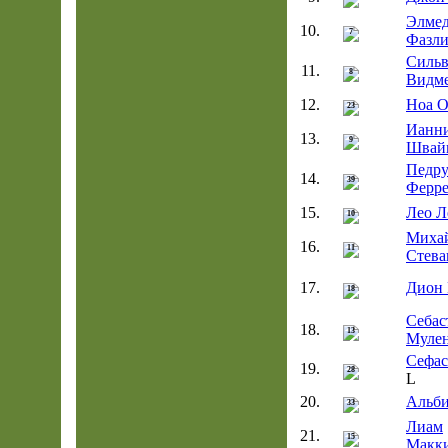
Элме
10.
7
Фазл
Силь
11.
8
Видм
12.
Ноа О
23
Ианн
13.
9
Швай
Педр
14.
39
Ферре
15.
Лео Л
10
Миха
16.
11
Стева
17.
Дион 
18
Себас
18.
13
Муле
Сефас
19.
28
20.
Альби
33
Лиам
21.
15
Макк