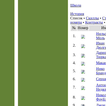
Школа
История
Список •
Скиллы
•
Ст
номера
•
Контракты
№
Номер
Им
Нильс
1.
1
Моль
Иван
2.
2
Дюлг
Дари
3.
12
Тюрк
4.
Макан
5
Нико
5.
14
Бранд
6.
Серхи
3
Анто
7.
4
Недял
Никол
8.
6
Фоуй
9.
Джон 
19