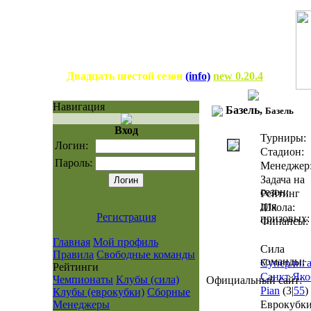
Двадцать шестой сезон
(info)
new 0.20.4
Навигация
Базель,
Базель
Вход
Турниры:
Логин:
Стадион:
Пароль:
Менеджер
Задача на
сезон:
Рейтинг
для
Школа:
Регистрация
призовых:
Финансы:
Главная
Мой профиль
Сила
Правила
Свободные команды
команды:
Суперлиг
Рейтинги
Санкт Яко
Чемпионаты
Клубы (сила)
Официальный сайт:
Pian
(3|
55
)
Клубы (еврокубки)
Сборные
Менеджеры
Еврокубк