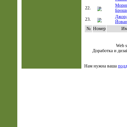
Мори
22.
16
Брош
Джор
23.
17
Йова
№
Номер
Им
Web s
Доработка и диза
Нам нужна ваша
под