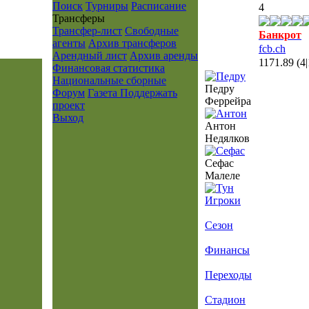
Поиск
Турниры
Расписание
4
Транcферы
Трансфер-лист
Свободные
Банкрот
агенты
Архив трансферов
fcb.ch
Арендный лист
Архив аренды
1171.89
(4
Финансовая статистика
Национальные сборные
Педру
Форум
Газета
Поддержать
Феррейра
проект
Выход
Антон
Недялков
Сефас
Малеле
Игроки
Сезон
Финансы
Переходы
Стадион