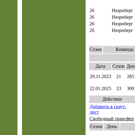
26
Нюрнберг
26
Нюрнберг
26
Нюрнберг
26
Нюрнберг
Сезон
Команда
Дата
Сезон
Ден
29.11.2023
21
285
22.01.2025
23
309
Действие
Добавить в скаут-
лист
Свободный трансфер
Сезон
День