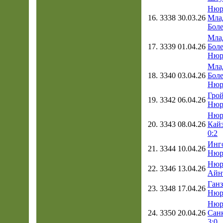
Нюр
16.
3338
30.03.26
Мла
Боле
Мла
17.
3339
01.04.26
Боле
Нюр
Мла
18.
3340
03.04.26
Боле
Нюр
Грой
19.
3342
06.04.26
Нюр
Нюр
20.
3343
08.04.26
Кайз
0:2
Инг
21.
3344
10.04.26
Нюр
Нюр
22.
3346
13.04.26
Айнт
Ганз
23.
3348
17.04.26
Нюр
Нюр
24.
3350
20.04.26
Сан
3:0