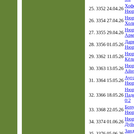
Хоф
25.
3352
24.04.26
Нюр
Нюр
26.
3354
27.04.26
Хол
Нюр
27.
3355
29.04.26
Арм
Дарм
28.
3356
01.05.26
Нюр
Нюр
29.
3362
11.05.26
Кёль
Нюр
30.
3363
13.05.26
Айнт
Аугс
31.
3364
15.05.26
Нюр
Нюр
32.
3366
18.05.26
Пад
0:2
Боху
33.
3368
22.05.26
Нюр
Нюр
34.
3374
01.06.26
Дуйс
Занд
35.
3376
05.06.26