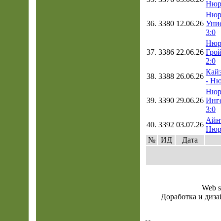
Нюр
Нюр
36.
3380
12.06.26
Уни
3:0
Нюр
37.
3386
22.06.26
Гро
2:0
Кайз
38.
3388
26.06.26
- Ню
Нюр
39.
3390
29.06.26
Инг
3:0
Айнт
40.
3392
03.07.26
Нюр
№
ИД
Дата
Web s
Доработка и диза