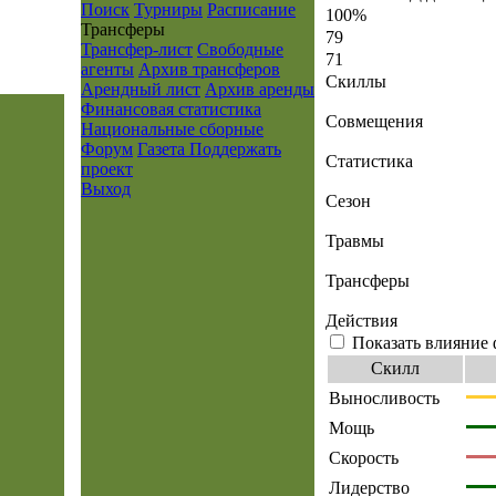
Поиск
Турниры
Расписание
100%
Транcферы
79
Трансфер-лист
Свободные
71
агенты
Архив трансферов
Скиллы
Арендный лист
Архив аренды
Финансовая статистика
Совмещения
Национальные сборные
Форум
Газета
Поддержать
Статистика
проект
Выход
Сезон
Травмы
Трансферы
Действия
Показать влияние 
Скилл
Выносливость
Мощь
Скорость
Лидерство