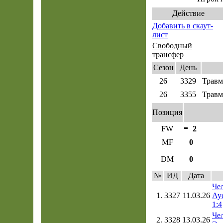
Действие
Добавить в скаут-
лист
Свободный
трансфер
Сезон
День
26
3329
Травм
26
3355
Травм
Позиция
FW
2
MF
0
DM
0
№
ИД
Дата
Чел
1.
3327
11.03.26
Ау
1:4
Чел
2.
3328
13.03.26