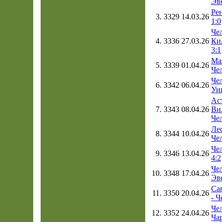
Эв
Рен
3.
3329
14.03.26
1:0
Чел
4.
3336
27.03.26
Ки
3:1
Ма
5.
3339
01.04.26
Чел
Чел
6.
3342
06.04.26
Уиг
Ас
7.
3343
08.04.26
Ви
Чел
Лес
8.
3344
10.04.26
Чел
Че
9.
3346
13.04.26
4:2
Чел
10.
3348
17.04.26
Эв
Са
11.
3350
20.04.26
- Ч
Чел
12.
3352
24.04.26
Чар