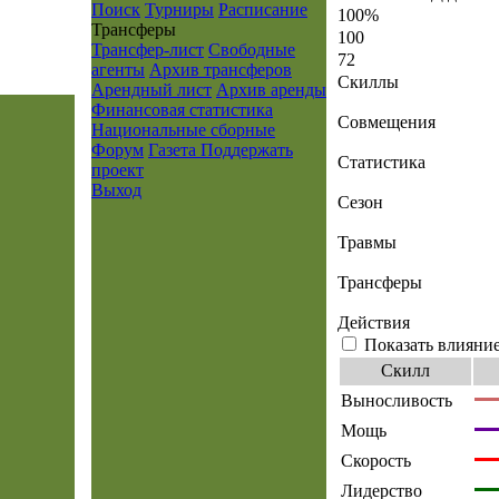
Поиск
Турниры
Расписание
100%
Транcферы
100
Трансфер-лист
Свободные
72
агенты
Архив трансферов
Скиллы
Арендный лист
Архив аренды
Финансовая статистика
Совмещения
Национальные сборные
Форум
Газета
Поддержать
Статистика
проект
Выход
Сезон
Травмы
Трансферы
Действия
Показать влияние
Скилл
Выносливость
Мощь
Скорость
Лидерство