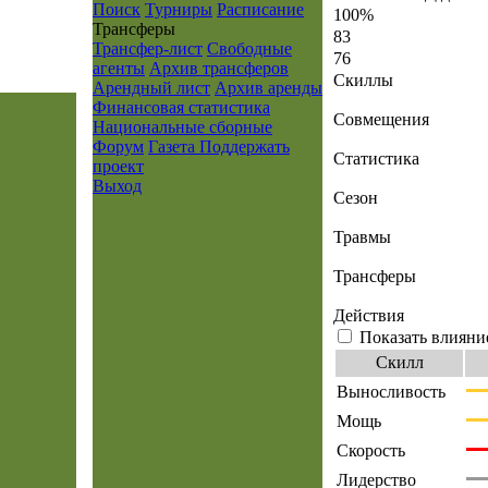
Поиск
Турниры
Расписание
100%
Транcферы
83
Трансфер-лист
Свободные
76
агенты
Архив трансферов
Скиллы
Арендный лист
Архив аренды
Финансовая статистика
Совмещения
Национальные сборные
Форум
Газета
Поддержать
Статистика
проект
Выход
Сезон
Травмы
Трансферы
Действия
Показать влияни
Скилл
Выносливость
Мощь
Скорость
Лидерство