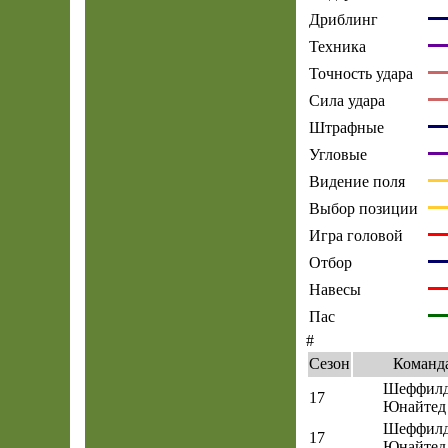
Дриблинг
Техника
Точность удара
Сила удара
Штрафные
Угловые
Видение поля
Выбор позиции
Игра головой
Отбор
Навесы
Пас
#
Сезон
Команд
Шеффил
17
Юнайтед
Шеффил
17
Юнайтед