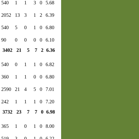
540
1
1
3
0
5.68
2052
13
3
1
2
6.39
540
5
0
1
0
6.80
90
0
0
0
0
6.10
3402
21
5
7
2
6.36
540
0
1
1
0
6.82
360
1
1
0
0
6.80
2590
21
4
5
0
7.01
242
1
1
1
0
7.20
3732
23
7
7
0
6.98
365
1
0
1
0
8.00
519
3
0
1
0
6.22