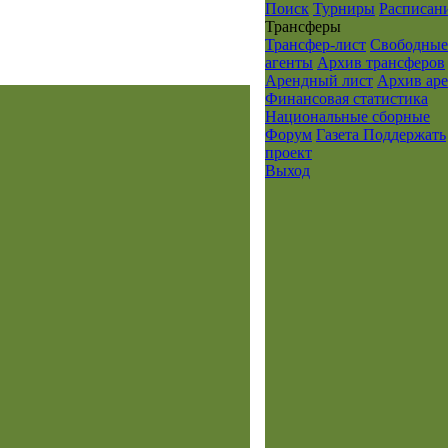
Поиск
Турниры
Расписан
Транcферы
Трансфер-лист
Свободные
агенты
Архив трансферов
Арендный лист
Архив ар
Финансовая статистика
Национальные сборные
Форум
Газета
Поддержать
проект
Выход