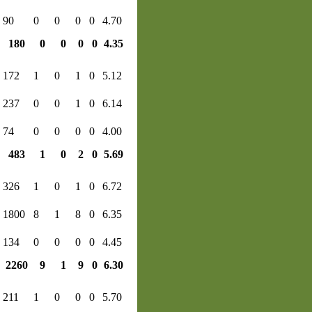
90
0
0
0
0
4.70
180
0
0
0
0
4.35
172
1
0
1
0
5.12
237
0
0
1
0
6.14
74
0
0
0
0
4.00
483
1
0
2
0
5.69
326
1
0
1
0
6.72
1800
8
1
8
0
6.35
134
0
0
0
0
4.45
2260
9
1
9
0
6.30
211
1
0
0
0
5.70