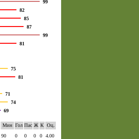
99
82
85
87
99
81
75
81
71
74
69
Мин
Гол
Пас
Ж
К
Оц.
90
0
0
0
0
4.00