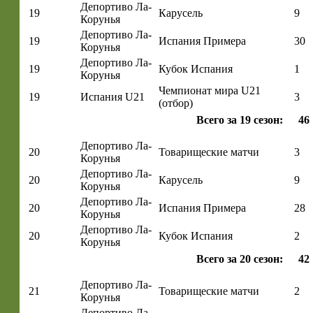
Депортиво Ла-
19
Карусель
9
Корунья
Депортиво Ла-
19
Испания Примера
30
Корунья
Депортиво Ла-
19
Кубок Испания
1
Корунья
Чемпионат мира U21
19
Испания U21
3
(отбор)
Всего за 19 сезон:
46
Депортиво Ла-
20
Товарищеские матчи
3
Корунья
Депортиво Ла-
20
Карусель
9
Корунья
Депортиво Ла-
20
Испания Примера
28
Корунья
Депортиво Ла-
20
Кубок Испания
2
Корунья
Всего за 20 сезон:
42
Депортиво Ла-
21
Товарищеские матчи
2
Корунья
Депортиво Ла-