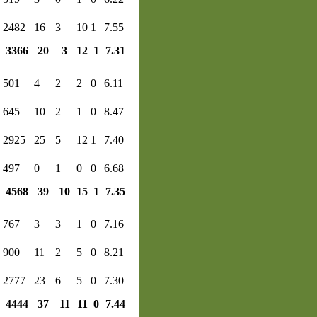
2482
16
3
10
1
7.55
3366
20
3
12
1
7.31
501
4
2
2
0
6.11
645
10
2
1
0
8.47
2925
25
5
12
1
7.40
497
0
1
0
0
6.68
4568
39
10
15
1
7.35
767
3
3
1
0
7.16
900
11
2
5
0
8.21
2777
23
6
5
0
7.30
4444
37
11
11
0
7.44