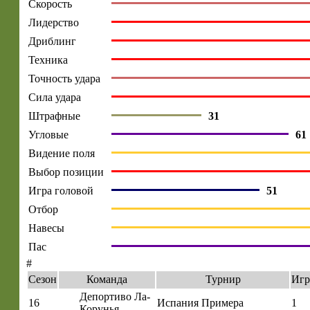
Скорость
Лидерство
Дриблинг
Техника
Точность удара
Сила удара
Штрафные
31
Угловые
61
Видение поля
Выбор позиции
Игра головой
51
Отбор
Навесы
Пас
#
Сезон
Команда
Турнир
Игр
Депортиво Ла-
16
Испания Примера
1
Корунья