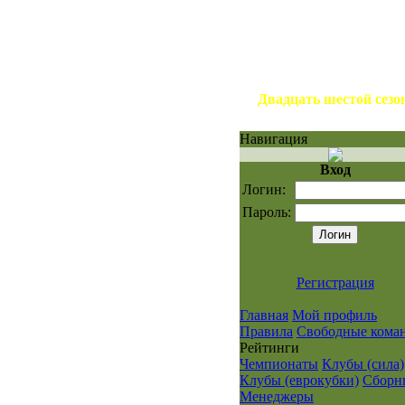
Двадцать шестой сезо
Навигация
Вход
Логин:
Пароль:
Регистрация
Главная
Мой профиль
Правила
Свободные кома
Рейтинги
Чемпионаты
Клубы (сила)
Клубы (еврокубки)
Сборн
Менеджеры