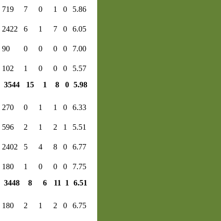
719
7
0
1
0
5.86
2422
6
1
7
0
6.05
90
0
0
0
0
7.00
102
1
0
0
0
5.57
3544
15
1
8
0
5.98
270
0
1
1
0
6.33
596
2
1
2
1
5.51
2402
5
4
8
0
6.77
180
1
0
0
0
7.75
3448
8
6
11
1
6.51
180
2
1
2
0
6.75