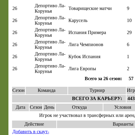
Депортиво Ла-
26
Товарищеские матчи
9
Корунья
Депортиво Ла-
26
Карусель
10
Корунья
Депортиво Ла-
26
Испания Примера
29
Корунья
Депортиво Ла-
26
Лига Чемпионов
6
Корунья
Депортиво Ла-
26
Кубок Испания
1
Корунья
Депортиво Ла-
26
Лига Европы
2
Корунья
Всего за 26 сезон:
57
Сезон
Команда
Турнир
Игр
ВСЕГО ЗА КАРЬЕРУ:
443
Дата
Сезон
День
Откуда
Условия
Игрок не участвовал в трансферных или арен
Действие
Варианты
Добавить в скаут-