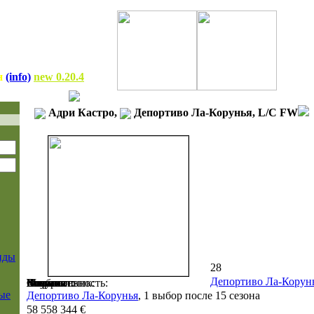
н
(info)
new 0.20.4
Адри Кастро,
Депортиво Ла-Корунья, L/C FW
нды
28
Депортиво Ла-Корун
Возраст:
Клуб:
Воспитанник:
Номинал:
Контракт:
Бонусы:
Физ. готовность:
Мораль:
Сила:
ые
Депортиво Ла-Корунья
, 1 выбор после 15 сезона
58 558 344 €