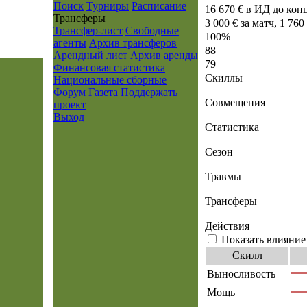
Поиск
Турниры
Расписание
16 670 € в ИД до конц
Транcферы
3 000 € за матч, 1 760
Трансфер-лист
Свободные
100%
агенты
Архив трансферов
88
Арендный лист
Архив аренды
79
Финансовая статистика
Скиллы
Национальные сборные
Форум
Газета
Поддержать
Совмещения
проект
Выход
Статистика
Сезон
Травмы
Трансферы
Действия
Показать влияние
Скилл
Выносливость
Мощь