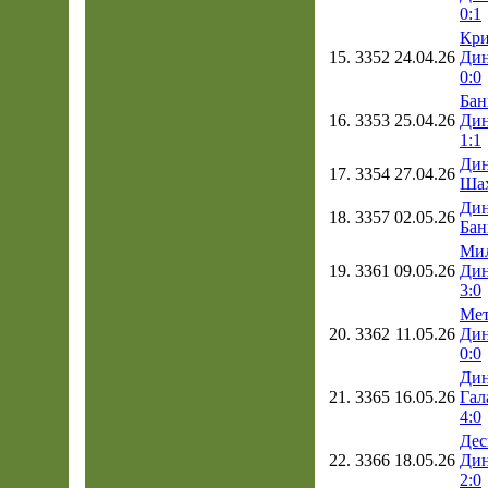
0:1
Кри
15.
3352
24.04.26
Дин
0:0
Бан
16.
3353
25.04.26
Дин
1:1
Дин
17.
3354
27.04.26
Шах
Дин
18.
3357
02.05.26
Бан
Мил
19.
3361
09.05.26
Дин
3:0
Мет
20.
3362
11.05.26
Дин
0:0
Дин
21.
3365
16.05.26
Гал
4:0
Дес
22.
3366
18.05.26
Дин
2:0