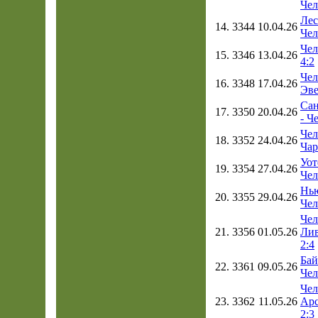
Чел
Лес
14.
3344
10.04.26
Чел
Чел
15.
3346
13.04.26
4:2
Чел
16.
3348
17.04.26
Эве
Сан
17.
3350
20.04.26
- Ч
Чел
18.
3352
24.04.26
Чар
Уот
19.
3354
27.04.26
Чел
Нью
20.
3355
29.04.26
Чел
Чел
21.
3356
01.05.26
Лив
2:4
Бай
22.
3361
09.05.26
Чел
Чел
23.
3362
11.05.26
Арс
2:3