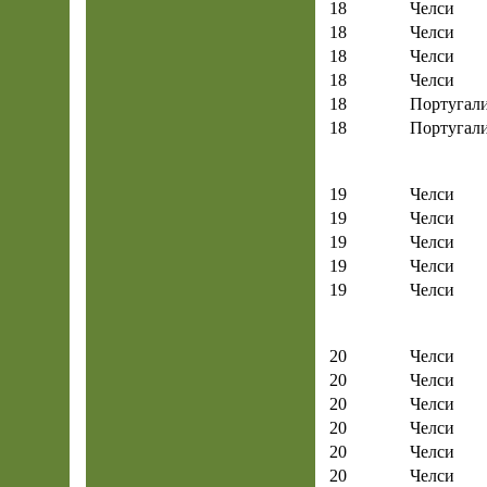
18
Челси
18
Челси
18
Челси
18
Челси
18
Португал
18
Португал
19
Челси
19
Челси
19
Челси
19
Челси
19
Челси
20
Челси
20
Челси
20
Челси
20
Челси
20
Челси
20
Челси