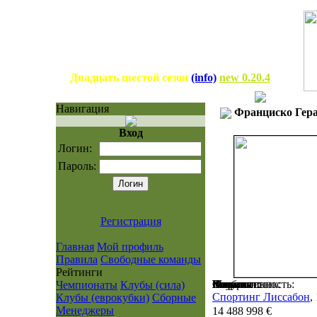
Двадцать шестой сезон
(info)
new 0.20.4
Навигация
Франциско Гера
Вход
Логин:
Пароль:
Регистрация
Главная
Мой профиль
Правила
Свободные команды
Рейтинги
Возраст:
Клуб:
Воспитанник:
Номинал:
Контракт:
Бонусы:
Физ. готовность:
Мораль:
Сила:
Чемпионаты
Клубы (сила)
Спортинг Лиссабон
,
Клубы (еврокубки)
Сборные
Менеджеры
14 488 998 €