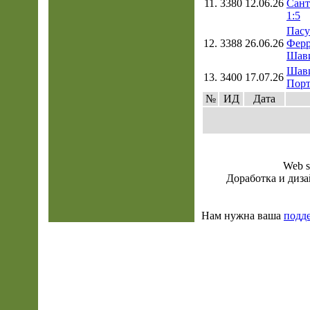
11.
3380
12.06.26
Сант
1:5
Пасу
12.
3388
26.06.26
Ферр
Шави
Шав
13.
3400
17.07.26
Порт
№
ИД
Дата
Web s
Доработка и диза
Нам нужна ваша
подд