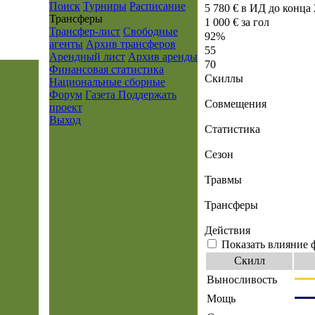
Поиск
Турниры
Расписание
5 780 € в ИД до конца 
Транcферы
1 000 € за гол
Трансфер-лист
Свободные
92%
агенты
Архив трансферов
55
Арендный лист
Архив аренды
70
Финансовая статистика
Скиллы
Национальные сборные
Форум
Газета
Поддержать
Совмещения
проект
Выход
Статистика
Сезон
Травмы
Трансферы
Действия
Показать влияние 
Скилл
Выносливость
Мощь