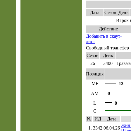
Дата
Сезон
День
Игрок 
Действие
Добавить в скаут-
лист
Свободный трансфер
Сезон
День
26
3400
Травма
Позиция
MF
12
AM
0
L
8
C
№
ИД
Дата
Жил 
1.
3342
06.04.26
Шави