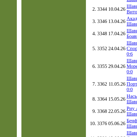
Шав
2.
3344
10.04.26
Вито
Акад
3.
3346
13.04.26
Шави
Шав
4.
3348
17.04.26
Боав
Шав
5.
3352
24.04.26
Спор
0:6
Шав
6.
3355
29.04.26
Море
0:0
Шав
7.
3362
11.05.26
Пор
0:0
Нась
8.
3364
15.05.26
Шави
Риу 
9.
3368
22.05.26
Шави
Бенф
10.
3376
05.06.26
Шави
Шав