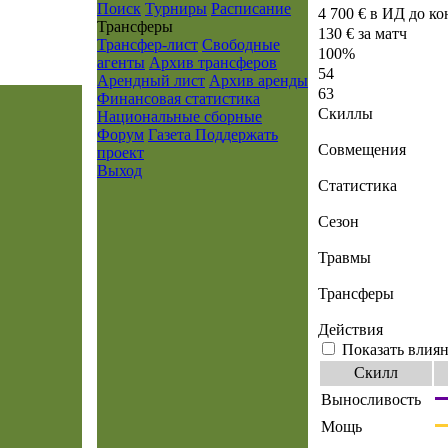
Поиск
Турниры
Расписание
4 700 € в ИД до ко
Транcферы
130 € за матч
Трансфер-лист
Свободные
100%
агенты
Архив трансферов
54
Арендный лист
Архив аренды
63
Финансовая статистика
Скиллы
Национальные сборные
Форум
Газета
Поддержать
Совмещения
проект
Выход
Статистика
Сезон
Травмы
Трансферы
Действия
Показать влиян
Скилл
Выносливость
Мощь