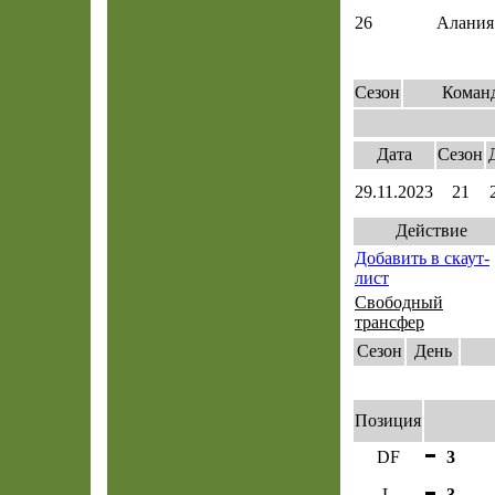
26
Алания
Сезон
Коман
Дата
Сезон
29.11.2023
21
Действие
Добавить в скаут-
лист
Свободный
трансфер
Сезон
День
Позиция
DF
3
L
3