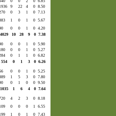
540
0
0
2
0
6.85
1936
9
22
4
0
8.50
270
0
3
1
0
7.13
383
1
0
1
0
5.67
90
0
0
1
0
4.20
4029
10
28
9
0
7.38
90
0
0
1
0
5.90
180
0
0
1
0
5.27
284
0
1
1
0
6.82
554
0
1
3
0
6.26
56
0
0
1
0
5.25
889
1
5
3
0
7.80
90
0
1
0
0
9.50
1035
1
6
4
0
7.64
720
4
2
3
0
8.18
109
0
0
0
1
6.55
199
1
0
1
0
7.43