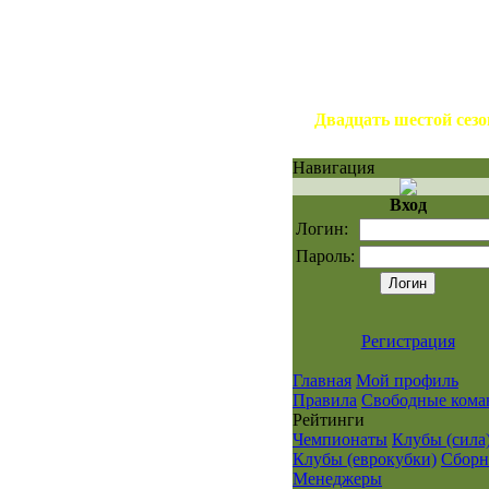
Двадцать шестой сез
Навигация
Вход
Логин:
Пароль:
Регистрация
Главная
Мой профиль
Правила
Свободные кома
Рейтинги
Чемпионаты
Клубы (сила
Клубы (еврокубки)
Сбор
Менеджеры