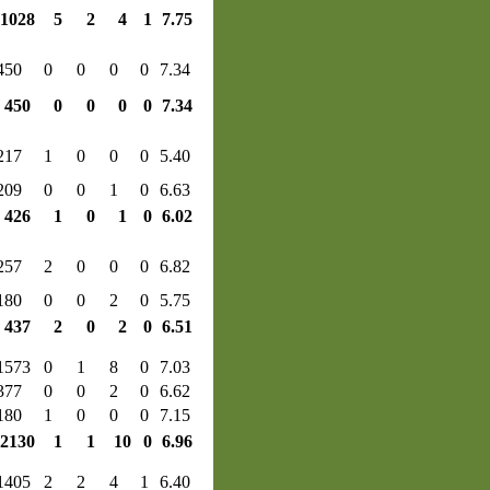
1028
5
2
4
1
7.75
450
0
0
0
0
7.34
450
0
0
0
0
7.34
217
1
0
0
0
5.40
209
0
0
1
0
6.63
426
1
0
1
0
6.02
257
2
0
0
0
6.82
180
0
0
2
0
5.75
437
2
0
2
0
6.51
1573
0
1
8
0
7.03
377
0
0
2
0
6.62
180
1
0
0
0
7.15
2130
1
1
10
0
6.96
1405
2
2
4
1
6.40