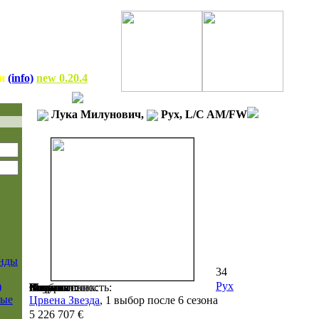
он
(info)
new 0.20.4
Лука Милунович,
Рух, L/C AM/FW
нды
34
Рух
)
Возраст:
Клуб:
Воспитанник:
Номинал:
Контракт:
Бонусы:
Физ. готовность:
Мораль:
Сила:
ные
Црвена Звезда
, 1 выбор после 6 сезона
5 226 707 €