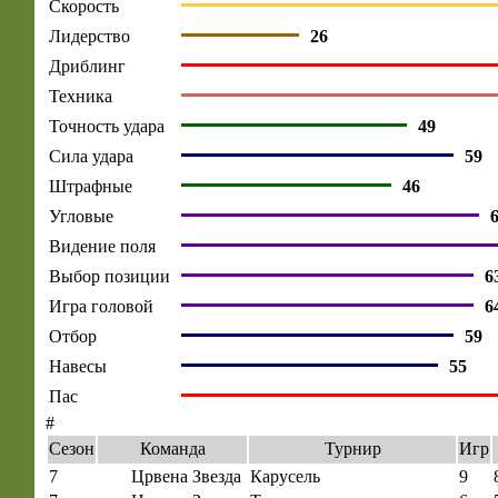
Скорость
Лидерство
26
Дриблинг
Техника
Точность удара
49
Сила удара
59
Штрафные
46
Угловые
Видение поля
Выбор позиции
6
Игра головой
6
Отбор
59
Навесы
55
Пас
#
Сезон
Команда
Турнир
Игр
7
Црвена Звезда
Карусель
9