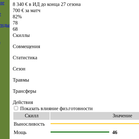
ие
8 340 € в ИД до конца 27 сезона
700 € за матч
е
82%
78
енды
68
Скиллы
ь
Совмещения
Статистика
Сезон
Травмы
Трансферы
Действия
Показать влияние физ.готовности
Скилл
Значение
Выносливость
Мощь
46