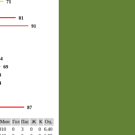
71
81
91
64
69
3
4
87
Мин
Гол
Пас
Ж
К
Оц.
810
0
3
0
0
6.40