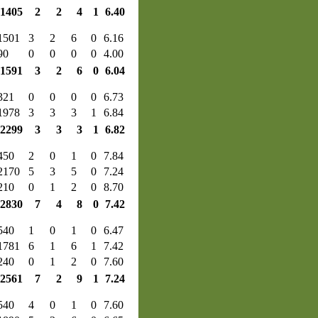
1405
2
2
4
1
6.40
1501
3
2
6
0
6.16
90
0
0
0
0
4.00
1591
3
2
6
0
6.04
321
0
0
0
0
6.73
1978
3
3
3
1
6.84
2299
3
3
3
1
6.82
450
2
0
1
0
7.84
2170
5
3
5
0
7.24
210
0
1
2
0
8.70
2830
7
4
8
0
7.42
540
1
0
1
0
6.47
1781
6
1
6
1
7.42
240
0
1
2
0
7.60
2561
7
2
9
1
7.24
540
4
0
1
0
7.60