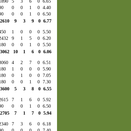
1890
5
3
6
0
6.65
90
0
0
1
0
4.40
90
0
0
1
0
6.50
2610
9
3
9
0
6.77
450
1
0
0
0
5.50
2432
9
1
5
0
6.20
180
0
0
1
0
5.50
3062
10
1
6
0
6.06
3060
4
2
7
0
6.51
180
1
0
0
0
5.90
180
0
1
0
0
7.05
180
0
0
1
0
7.30
3600
5
3
8
0
6.55
2615
7
1
6
0
5.92
90
0
0
1
0
6.50
2705
7
1
7
0
5.94
2340
7
3
6
0
6.18
90
0
0
0
0
7.40