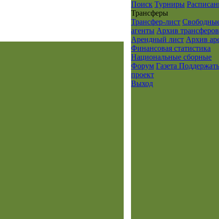
Поиск
Турниры
Расписан
Транcферы
Трансфер-лист
Свободны
агенты
Архив трансферов
Арендный лист
Архив ар
Финансовая статистика
Национальные сборные
Форум
Газета
Поддержат
проект
Выход