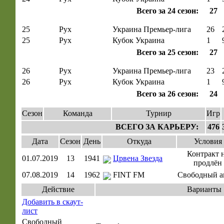
Всего за 24 сезон:
27
25
Рух
Украина Премьер-лига
26
25
Рух
Кубок Украина
1
Всего за 25 сезон:
27
26
Рух
Украина Премьер-лига
23
26
Рух
Кубок Украина
1
Всего за 26 сезон:
24
Сезон
Команда
Турнир
Игр
ВСЕГО ЗА КАРЬЕРУ:
476
Дата
Сезон
День
Откуда
Условия
Контракт 
01.07.2019
13
1941
Црвена Звезда
продлён
07.08.2019
14
1962
FINT FM
Свободный а
Действие
Варианты
Добавить в скаут-
лист
Свободный