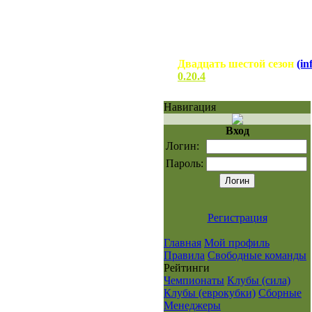
Двадцать шестой сезон
(in
0.20.4
Навигация
Вход
Логин:
Пароль:
Регистрация
Главная
Мой профиль
Правила
Свободные команды
Рейтинги
Чемпионаты
Клубы (сила)
Клубы (еврокубки)
Сборные
Менеджеры