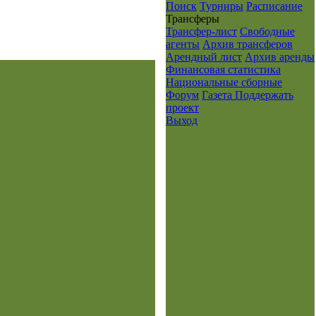
Поиск
Турниры
Расписание
Транcферы
Трансфер-лист
Свободные
агенты
Архив трансферов
Арендный лист
Архив аренды
Финансовая статистика
Национальные сборные
Форум
Газета
Поддержать
проект
Выход