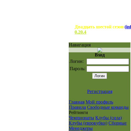
Двадцать шестой сезон
(in
0.20.4
Навигация
Вход
Логин:
Пароль:
Регистрация
Главная
Мой профиль
Правила
Свободные команды
Рейтинги
Чемпионаты
Клубы (сила)
Клубы (еврокубки)
Сборные
Менеджеры