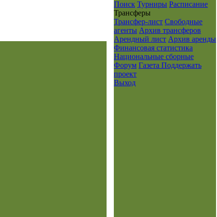
Поиск
Турниры
Расписание
Транcферы
Трансфер-лист
Свободные
агенты
Архив трансферов
Арендный лист
Архив аренды
Финансовая статистика
Национальные сборные
Форум
Газета
Поддержать
проект
Выход