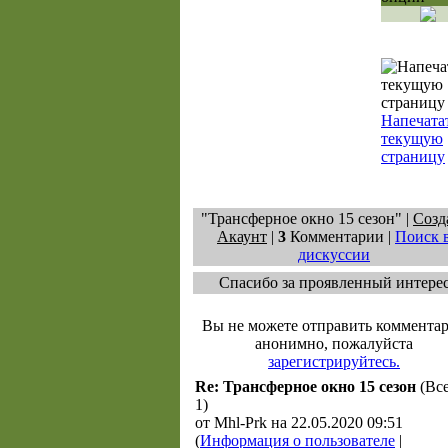
Напечата
текущую
страницу
"Трансферное окно 15 сезон" |
Созд
Акаунт
|
3
Комментарии |
Поиск 
дискуссии
Спасибо за проявленный интере
Вы не можете отправить коммента
анонимно, пожалуйста
зарегистрируйтесь.
Re: Трансферное окно 15 сезон
(Все
1)
от Mhl-Prk на 22.05.2020 09:51
(
Информация о пользователе
|