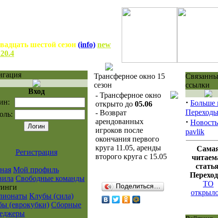
вадцать шестой сезон
(info)
new
.20.4
игация
Трансферное окно 15
Связанны
сезон
ссылки
Вход
- Трансферное окно
·
ин:
Больше 
открыто до
05.06
Переход
- Возврат
оль:
·
арендованных
Новость
игроков после
pavlik
окончания первого
круга 11.05, аренды
Сама
Регистрация
второго круга с 15.05
читаем
статья
ная
Мой профиль
Перехо
вила
Свободные команды
ТО
Поделиться…
тинги
открыло
пионаты
Клубы (сила)
бы (еврокубки)
Сборные
еджеры