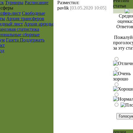
Рейтинг
ск
Турниры
Расписание
Разместил:
статьи
нcферы
pavlik
[03.05.2020 10:05]
нсфер-лист
Свободные
Средн
нты
Архив трансферов
оценка
ндный лист
Архив аренды
Ответо
ансовая статистика
иональные сборные
Пожалуйс
ум
Газета
Поддержать
проголос
ект
за эту ст
од
опции