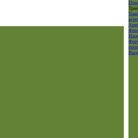
Пои
Тра
Тра
аге
Аре
Фин
Нац
Фор
про
Вых