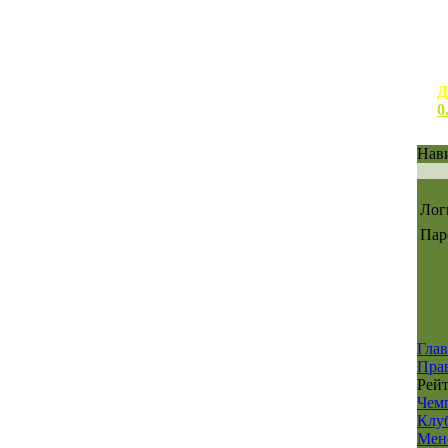
Д
0
Нав
Лог
Пар
Глав
Пра
Рей
Чем
Клу
Мен