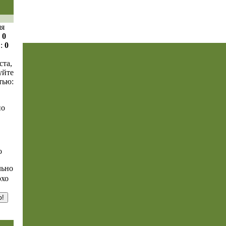
яя
:
0
в:
0
та,
уйте
атью: