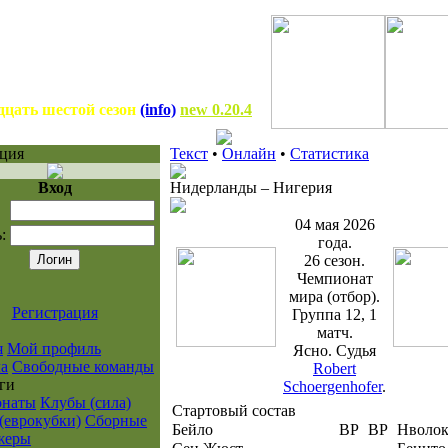
дцать шестой сезон
(info)
new 0.20.4
ция
Текст
•
Онлайн
•
Статистика
Вход
Нидерланды
–
Нигерия
04 мая 2026
:
года.
26 сезон.
Чемпионат
мира (отбор).
Регистрация
Группа 12, 1
матч.
я
Мой профиль
Ясно. Судья
а
Свободные команды
Robert
ги
Schoergenhofer
.
онаты
Клубы (сила)
Стартовый состав
(еврокубки)
Сборные
Бейло
ВР
ВР
Нволок
жеры