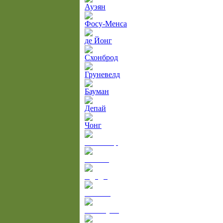
Ауэян
Фосу-Менса
де Йонг
Схонброд
Груневелд
Бауман
Депай
Чонг
Нволокор
Бенито
Ндиди
Экполо
Акпогума