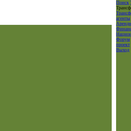
Поиск
Транcф
Трансф
агенты
Арендн
Финанс
Национ
Форум
проект
Выход