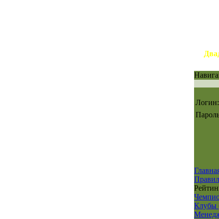
Два
Навига
Логин:
Пароль
Главна
Правил
Рейтин
Чемпи
Клубы 
Менед