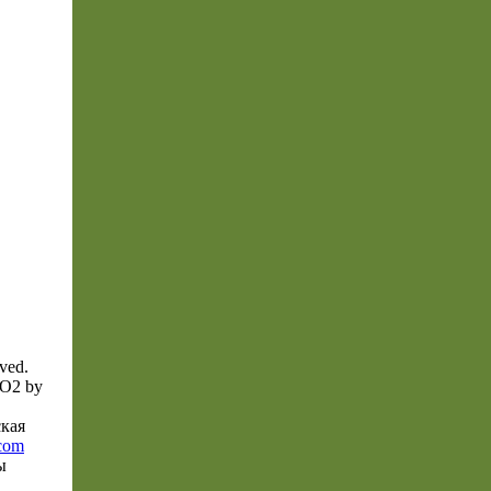
ved.
ОО2 bу
ская
com
ы