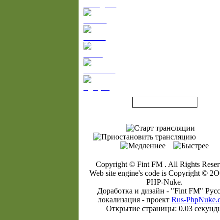
Оньедика
Симон
Ивоби
Телла
Ихеаначо
Эджуке
Copyright © Fint FM . All Rights Reser
Web site engine's code is Copyright © 2
PHP-Nukе.
Доработка и дизайн - "Fint FM" Рyс
локализaция - прoект
Rus-PhрNukе.
Открытие страницы: 0.03 секунд