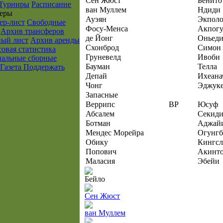
Сен Жюст
Бенито
Турниры
Расписание
ван Муллем
Ндиди
еры
Ауэян
Экпол
ер-лист
Свободные
Фосу-Менса
Акпог
Архив трансферов
де Йонг
Оньеди
ый лист
Архив аренды
Схонброд
Симон
овая статистика
Груневелд
Ивоби
альные сборные
Бауман
Телла
Газета
Поддержать
Депай
Ихеана
Чонг
Эджук
Запасные
Веррипс
ВР
Юсуф
Абсалем
Секиди
Ботман
Аджай
Мендес Морейра
Огунгб
Обику
Кингс
Попович
Акинто
Маласия
Эбейи
Бейло
Сен Жюст
ван Муллем