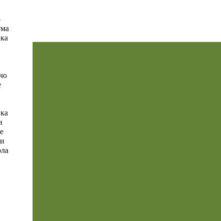
о
ума
ка
чо
е
ка
и
е
ли
ла