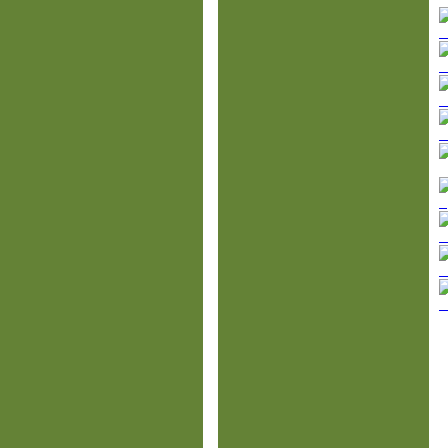
И
М
П
С
Ц
Л
э
С