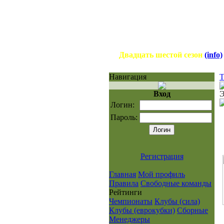
Двадцать шестой сезон
(info)
Навигация
Т
Вход
Э
Логин:
Пароль:
Регистрация
Главная
Мой профиль
Правила
Свободные команды
Рейтинги
Чемпионаты
Клубы (сила)
Клубы (еврокубки)
Сборные
Менеджеры