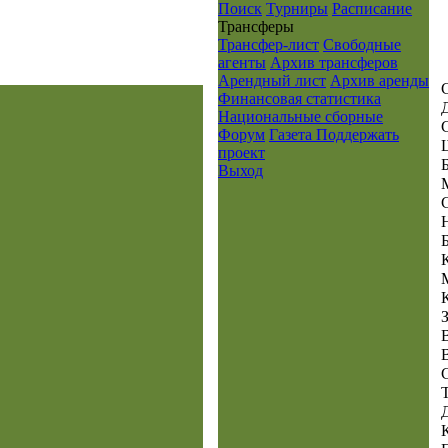
Поиск
Турниры
Расписание
Транcферы
Трансфер-лист
Свободные
агенты
Архив трансферов
Арендный лист
Архив аренды
Финансовая статистика
Национальные сборные
Форум
Газета
Поддержать
проект
Выход