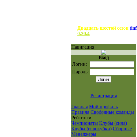
Двадцать шестой сезон
(inf
0.20.4
Навигация
Вход
Логин:
Пароль:
Регистрация
Главная
Мой профиль
Правила
Свободные команды
Рейтинги
Чемпионаты
Клубы (сила)
Клубы (еврокубки)
Сборные
Менеджеры