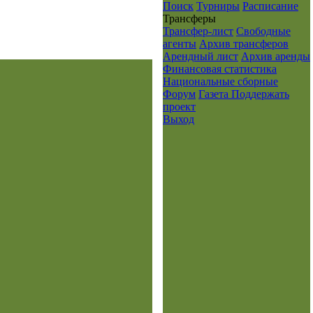
Поиск
Турниры
Расписание
Транcферы
Трансфер-лист
Свободные
агенты
Архив трансферов
Арендный лист
Архив аренды
Финансовая статистика
Национальные сборные
Форум
Газета
Поддержать
проект
Выход