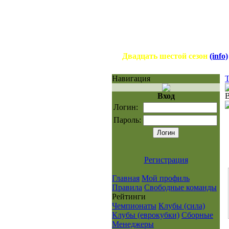
Двадцать шестой сезон
(info)
Навигация
Т
Вход
Логин:
Пароль:
Регистрация
Главная
Мой профиль
Правила
Свободные команды
Рейтинги
Чемпионаты
Клубы (сила)
Клубы (еврокубки)
Сборные
Менеджеры