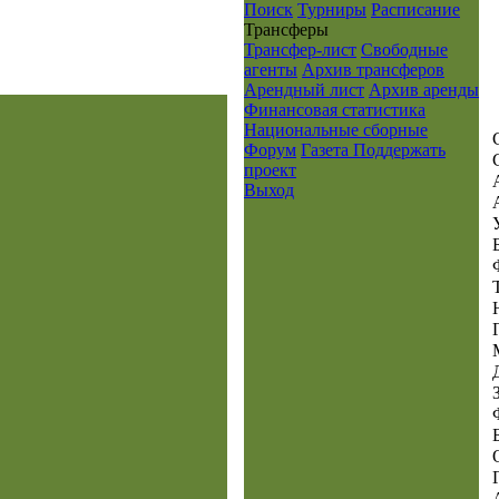
Поиск
Турниры
Расписание
Транcферы
Трансфер-лист
Свободные
агенты
Архив трансферов
Арендный лист
Архив аренды
Финансовая статистика
Национальные сборные
Форум
Газета
Поддержать
проект
Выход