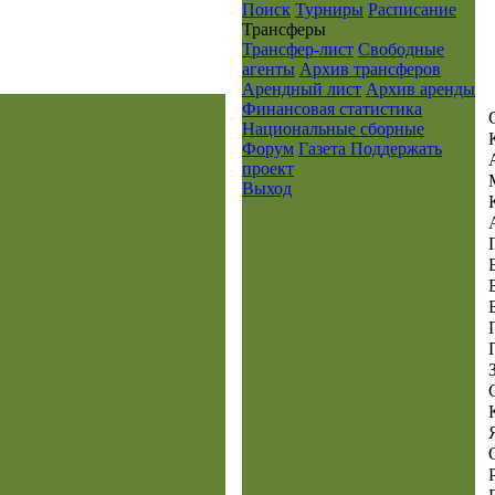
Поиск
Турниры
Расписание
Транcферы
Трансфер-лист
Свободные
агенты
Архив трансферов
Арендный лист
Архив аренды
Финансовая статистика
Национальные сборные
Форум
Газета
Поддержать
проект
Выход