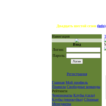
Двадцать шестой сезон
(info)
Навигация
Т
Вход
Логин:
Пароль:
Регистрация
Главная
Мой профиль
Правила
Свободные команды
Рейтинги
Чемпионаты
Клубы (сила)
Клубы (еврокубки)
Сборные
Менеджеры