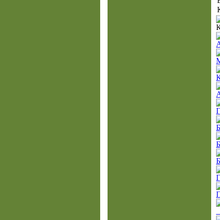
Б
Б
Г