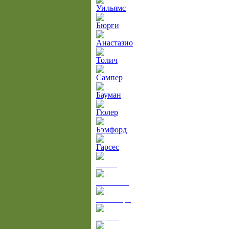
Уильямс
Бюрги
Анастазио
Толич
Сампер
Бауман
Гюлер
Бэмфорд
Гарсес
Бейло
Чечеткин
Тейшейра
Гарсес