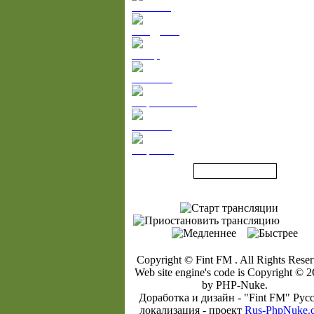
Сампстед
Хендрикс
Закир
Лееманс
Марейниссен
Юнанов
Маргиев
Copyright © Fint FM . All Rights Reser
Web site engine's code is Copyright ©
bу PHP-Nukе.
Доработка и дизайн - "Fint FM" Рyс
локализaция - прoект
Rus-PhрNukе.