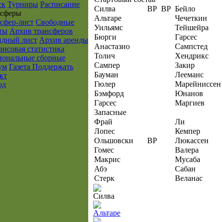
ск
Турниры
Расписание
Силва
ВР
ВР
Бейло
нcферы
Альтаре
Чечеткин
сфер-лист
Свободные
Уильямс
Тейшейра
ты
Архив трансферов
Бюрги
Гарсес
ндный лист
Архив аренды
Анастазио
Сампстед
нсовая статистика
Толич
Хендрикс
ональные сборные
Сампер
Закир
ум
Газета
Поддержать
Бауман
Лееманс
кт
Гюлер
Марейниссен
од
Бэмфорд
Юнанов
Гарсес
Маргиев
Запасные
Фрай
Ли
Лопес
Кемпер
Ольшовски
ВР
Люкассен
Гомес
Валера
Макрис
Мусаба
Абэ
Сабан
Стерк
Веланас
Силва
Альтаре