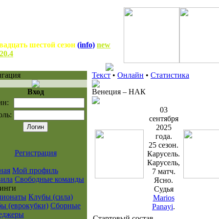
вадцать шестой сезон
(info)
new
.20.4
игация
Текст
•
Онлайн
•
Статистика
Вход
Венеция
–
НАК
ин:
03
оль:
сентября
2025
года.
25 сезон.
Регистрация
Карусель.
Карусель,
ная
Мой профиль
7 матч.
вила
Свободные команды
Ясно.
инги
Судья
пионаты
Клубы (сила)
Marios
ы (еврокубки)
Сборные
Panayi
.
еджеры
Стартовый состав