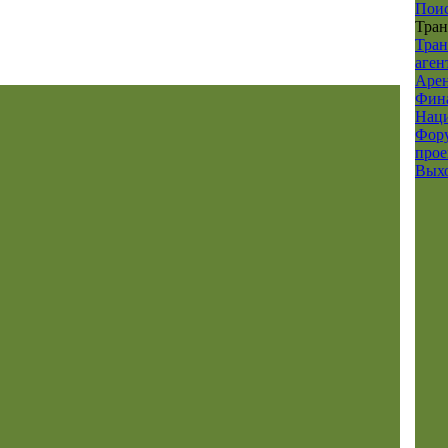
Пои
Тра
Тран
аген
Аре
Фина
Наци
Фор
прое
Вых