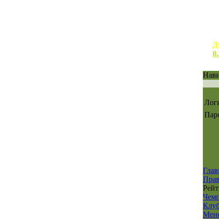
Д
0
Нав
Лог
Пар
Глав
Пра
Рейт
Чем
Клуб
Мен