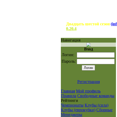
Двадцать шестой сезон
(inf
0.20.4
Навигация
Вход
Логин:
Пароль:
Регистрация
Главная
Мой профиль
Правила
Свободные команды
Рейтинги
Чемпионаты
Клубы (сила)
Клубы (еврокубки)
Сборные
Менеджеры