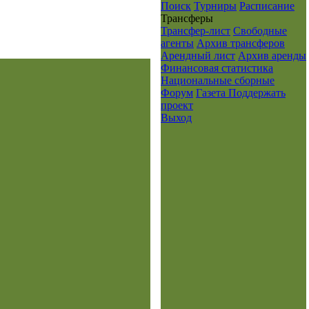
Поиск
Турниры
Расписание
Транcферы
Трансфер-лист
Свободные
агенты
Архив трансферов
Арендный лист
Архив аренды
Финансовая статистика
Национальные сборные
Форум
Газета
Поддержать
проект
Выход