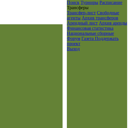
Поиск
Турниры
Расписание
Транcферы
Трансфер-лист
Свободные
агенты
Архив трансферов
Арендный лист
Архив аренды
Финансовая статистика
Национальные сборные
Форум
Газета
Поддержать
проект
Выход