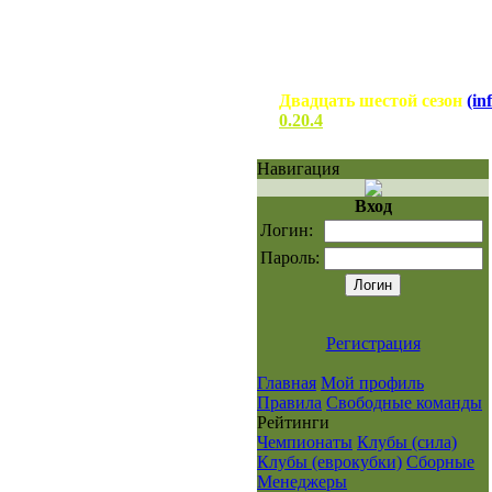
Двадцать шестой сезон
(in
0.20.4
Навигация
Вход
Логин:
Пароль:
Регистрация
Главная
Мой профиль
Правила
Свободные команды
Рейтинги
Чемпионаты
Клубы (сила)
Клубы (еврокубки)
Сборные
Менеджеры