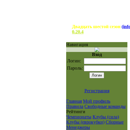
Двадцать шестой сезон
(inf
0.20.4
Навигация
Вход
Логин:
Пароль:
Регистрация
Главная
Мой профиль
Правила
Свободные команды
Рейтинги
Чемпионаты
Клубы (сила)
Клубы (еврокубки)
Сборные
Менеджеры