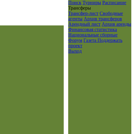
Поиск
Турниры
Расписание
Транcферы
Трансфер-лист
Свободные
агенты
Архив трансферов
Арендный лист
Архив аренды
Финансовая статистика
Национальные сборные
Форум
Газета
Поддержать
проект
Выход