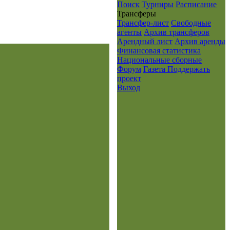
Поиск
Турниры
Расписание
Транcферы
Трансфер-лист
Свободные
агенты
Архив трансферов
Арендный лист
Архив аренды
Финансовая статистика
Национальные сборные
Форум
Газета
Поддержать
проект
Выход