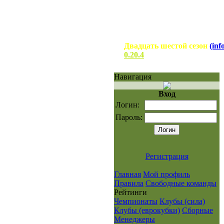
Двадцать шестой сезон
(inf
0.20.4
Навигация
Вход
Логин:
Пароль:
Регистрация
Главная
Мой профиль
Правила
Свободные команды
Рейтинги
Чемпионаты
Клубы (сила)
Клубы (еврокубки)
Сборные
Менеджеры