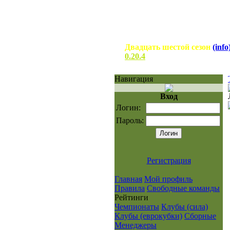
Двадцать шестой сезон
(info
0.20.4
Навигация
Вход
Логин:
Пароль:
Регистрация
Главная
Мой профиль
Правила
Свободные команды
Рейтинги
Чемпионаты
Клубы (сила)
Клубы (еврокубки)
Сборные
Менеджеры