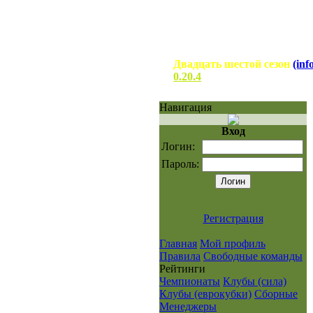
Двадцать шестой сезон
(inf
0.20.4
Навигация
Вход
Логин:
Пароль:
Регистрация
Главная
Мой профиль
Правила
Свободные команды
Рейтинги
Чемпионаты
Клубы (сила)
Клубы (еврокубки)
Сборные
Менеджеры