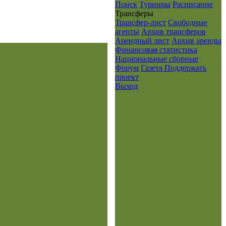
Поиск
Турниры
Расписание
Транcферы
Трансфер-лист
Свободные
агенты
Архив трансферов
Арендный лист
Архив аренды
Финансовая статистика
Национальные сборные
Форум
Газета
Поддержать
проект
Выход